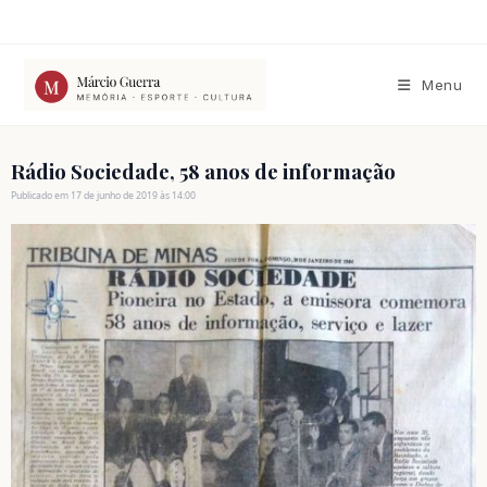
Ir
para
o
conteúdo
Menu
Rádio Sociedade, 58 anos de informação
Publicado em 17 de junho de 2019 às 14:00