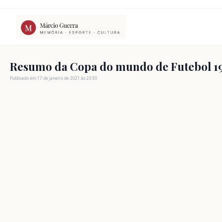
Ir
para
o
conteúdo
Resumo da Copa do mundo de Futebol 1
Publicado em 17 de janeiro de 2021 às 23:50