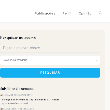
Alterna
Publicações
Perfil
Opinião
pesqui
Pesquisar no acervo
do
site
PESQUISAR
Mais lidos da semana
01
JORNALISMO ESPORTIVO
Reforço na cobertura da Copa do Mundo da Tribuna
25 de novembro de 2018
02
MARKETING-PUBLICIDADE