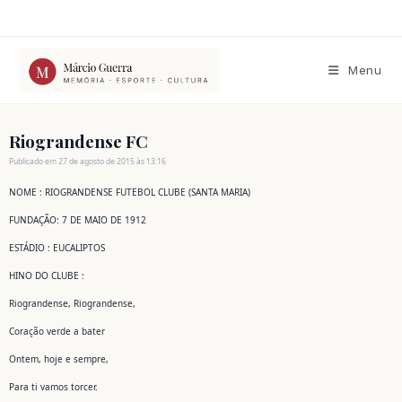
Ir
para
o
conteúdo
Menu
Riograndense FC
Publicado em 27 de agosto de 2015 às 13:16
NOME : RIOGRANDENSE FUTEBOL CLUBE (SANTA MARIA)
FUNDAÇÃO: 7 DE MAIO DE 1912
ESTÁDIO : EUCALIPTOS
HINO DO CLUBE :
Riograndense, Riograndense,
Coração verde a bater
Ontem, hoje e sempre,
Para ti vamos torcer.