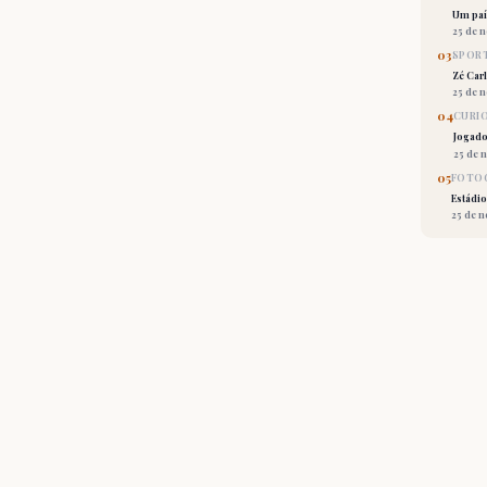
Um país
25 de 
03
SPORT
Zé Car
25 de 
04
CURI
Jogado
25 de 
05
FOTOG
Estádio
25 de 