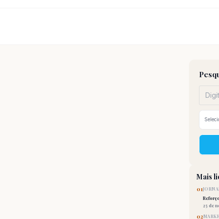
Pesqu
Mais l
01
JORNA
Reforç
25 de 
02
MARKE