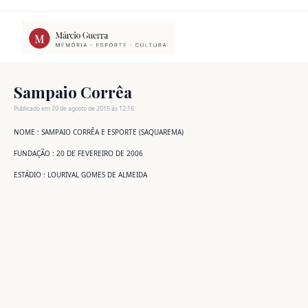
Ir
para
o
conteúdo
Sampaio Corrêa
Publicado em 20 de agosto de 2015 às 12:16
NOME : SAMPAIO CORRÊA E ESPORTE (SAQUAREMA)
FUNDAÇÃO : 20 DE FEVEREIRO DE 2006
ESTÁDIO : LOURIVAL GOMES DE ALMEIDA