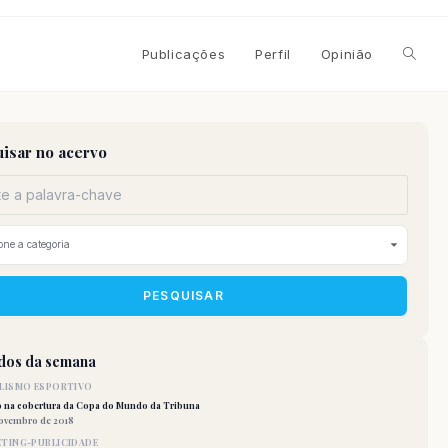
Alterna
Publicações
Perfil
Opinião
pesqui
isar no acervo
do
site
PESQUISAR
idos da semana
LISMO ESPORTIVO
o na cobertura da Copa do Mundo da Tribuna
novembro de 2018
TING-PUBLICIDADE