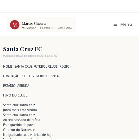
Ir
para
o
conteúdo
Menu
Santa Cruz FC
Publicado em 28 de agosto de 2015 às 17:00
NOME: SANTA CRUZ FUTEBOL CLUBE (RECIFE)
FUNDAÇÃO: 3 DE FEVEREIRO DE 1914
ESTÁDIO: ARRUDA
HINO DO CLUBE:
Santa cruz santa cruz
Junta mais esta vitória
Santa cruz santa cruz
Ao teu passado de glória
És o querido do povo
O terror do Nordeste
No gramado tuas vitórias de hoje