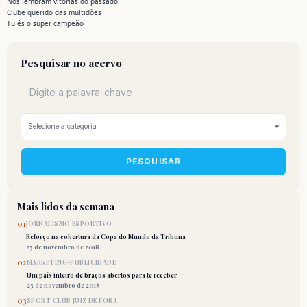
Nos lembram vitórias do passado
Clube querido das multidões
Tu és o super campeão
Pesquisar no acervo
PESQUISAR
Mais lidos da semana
01
JORNALISMO ESPORTIVO
Reforço na cobertura da Copa do Mundo da Tribuna
25 de novembro de 2018
02
MARKETING-PUBLICIDADE
Um país inteiro de braços abertos para te receber
25 de novembro de 2018
03
SPORT CLUB JUIZ DE FORA