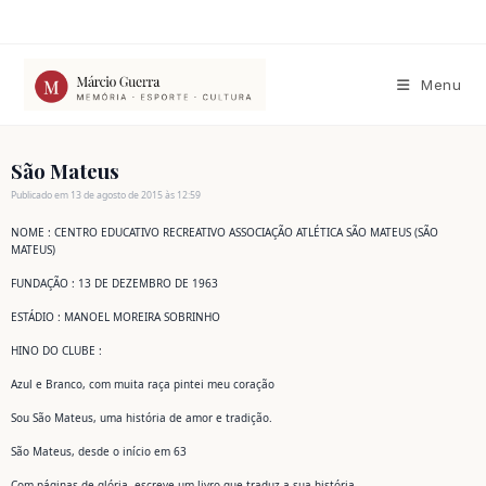
Ir
para
o
conteúdo
Menu
São Mateus
Publicado em 13 de agosto de 2015 às 12:59
NOME : CENTRO EDUCATIVO RECREATIVO ASSOCIAÇÃO ATLÉTICA SÃO MATEUS (SÃO
MATEUS)
FUNDAÇÃO : 13 DE DEZEMBRO DE 1963
ESTÁDIO : MANOEL MOREIRA SOBRINHO
HINO DO CLUBE :
Azul e Branco, com muita raça pintei meu coração
Sou São Mateus, uma história de amor e tradição.
São Mateus, desde o início em 63
Com páginas de glória, escreve um livro que traduz a sua história.