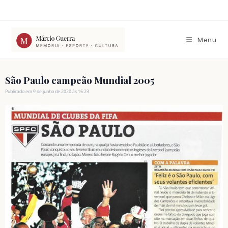
Ir
para
o
conteúdo
Menu
São Paulo campeão Mundial 2005
Publicado em 9 de junho de 2020 às 16:23