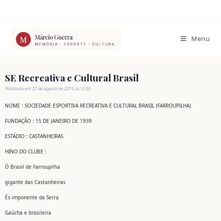
Ir
para
o
conteúdo
Menu
SE Recreativa e Cultural Brasil
Publicado em 27 de agosto de 2015 às 12:50
NOME : SOCIEDADE ESPORTIVA RECREATIVA E CULTURAL BRASIL (FARROUPILHA)
FUNDAÇÃO : 15 DE JANEIRO DE 1939
ESTÁDIO : CASTANHEIRAS
HINO DO CLUBE :
Ó Brasil de Farroupilha
gigante das Castanheiras
És imponente da Serra
Gaúcha e brasileira