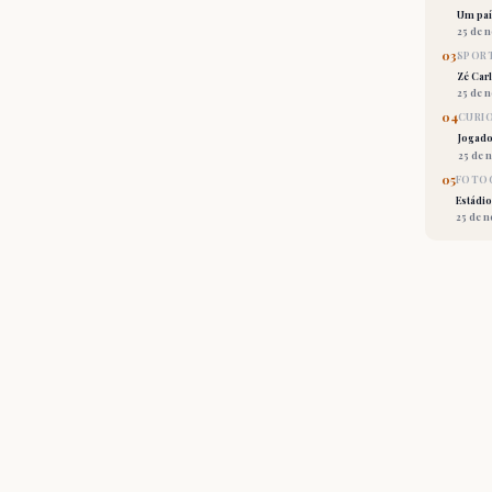
Um país
25 de 
03
SPORT
Zé Car
25 de 
04
CURI
Jogado
25 de 
05
FOTOG
Estádio
25 de 