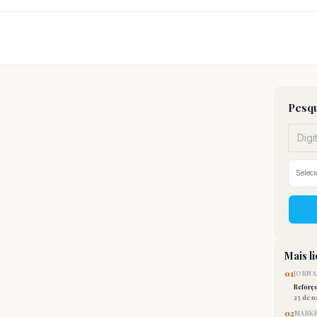
Pesqu
Mais l
01
JORNA
Reforç
25 de 
02
MARKE