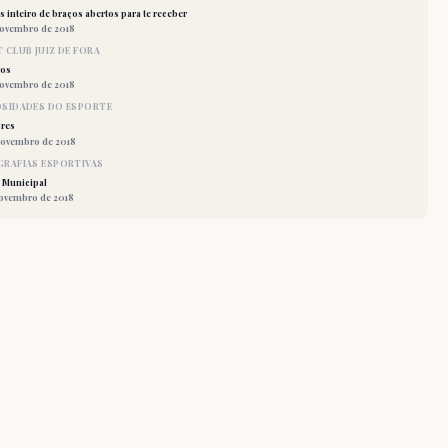
 inteiro de braços abertos para te receber
novembro de 2018
 CLUB JUIZ DE FORA
los
novembro de 2018
OSIDADES DO ESPORTE
res
novembro de 2018
RAFIAS ESPORTIVAS
 Municipal
novembro de 2018