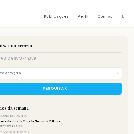
Altern
Publicações
Perfil
Opinião
pesqu
isar no acervo
do
site
PESQUISAR
idos da semana
LISMO ESPORTIVO
o na cobertura da Copa do Mundo da Tribuna
novembro de 2018
TING-PUBLICIDADE