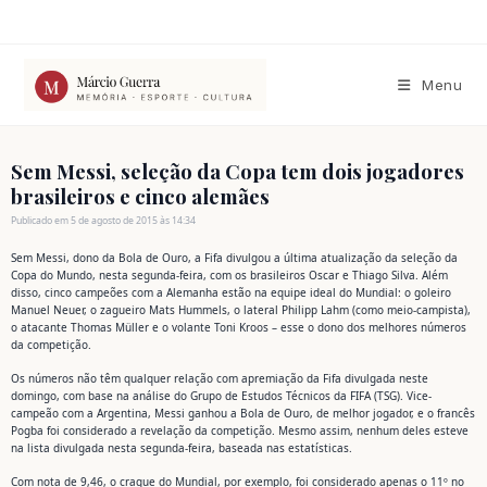
Ir
para
o
conteúdo
Menu
Sem Messi, seleção da Copa tem dois jogadores
brasileiros e cinco alemães
Publicado em 5 de agosto de 2015 às 14:34
Sem Messi, dono da Bola de Ouro, a Fifa divulgou a última atualização da seleção da
Copa do Mundo, nesta segunda-feira, com os brasileiros Oscar e Thiago Silva. Além
disso, cinco campeões com a Alemanha estão na equipe ideal do Mundial: o goleiro
Manuel Neuer, o zagueiro Mats Hummels, o lateral Philipp Lahm (como meio-campista),
o atacante Thomas Müller e o volante Toni Kroos – esse o dono dos melhores números
da competição.
Os números não têm qualquer relação com apremiação da Fifa divulgada neste
domingo, com base na análise do Grupo de Estudos Técnicos da FIFA (TSG). Vice-
campeão com a Argentina, Messi ganhou a Bola de Ouro, de melhor jogador, e o francês
Pogba foi considerado a revelação da competição. Mesmo assim, nenhum deles esteve
na lista divulgada nesta segunda-feira, baseada nas estatísticas.
Com nota de 9,46, o craque do Mundial, por exemplo, foi considerado apenas o 11º no