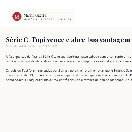
Ir
para
o
conteúdo
Série C: Tupi vence e abre boa vantagem
Publicado em 5 de outubro de 2015 às 13:00
A fase quartas de final da Série C teve sua abertura neste sábado com o confronto entre
por 2 a 0 no jogo de ida e abriu boa vantagem em um lugar na semifinal e, consequent
Os gols do Tupi foram marcados por Sidimar, no primeiro primeiro tempo, e Fabrício Soare
acontece no dia 19, em Arapiraca, por um gol de diferença que ainda assim avança. O A
penalidades. Qualquer triunfo acima de três gols de diferença da equipe alagoana, é ela