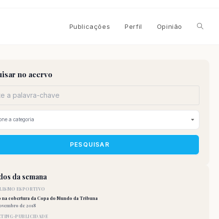
Alterna
Publicações
Perfil
Opinião
pesqui
isar no acervo
do
site
PESQUISAR
idos da semana
LISMO ESPORTIVO
o na cobertura da Copa do Mundo da Tribuna
novembro de 2018
TING-PUBLICIDADE