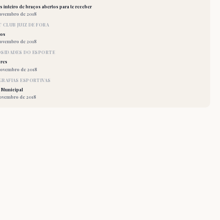
 inteiro de braços abertos para te receber
novembro de 2018
 CLUB JUIZ DE FORA
los
novembro de 2018
OSIDADES DO ESPORTE
res
novembro de 2018
RAFIAS ESPORTIVAS
 Municipal
novembro de 2018