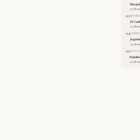
Um país
25 de 
03
SPORT
Zé Car
25 de 
04
CURI
Jogado
25 de 
05
FOTOG
Estádio
25 de 