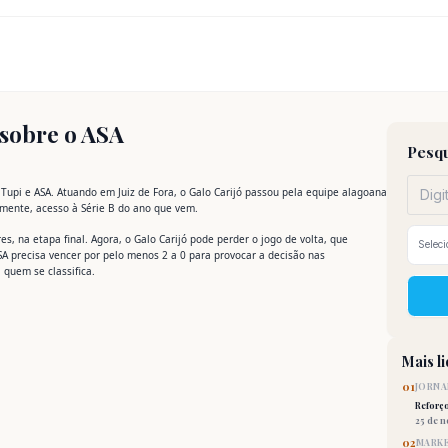
 sobre o ASA
Pesqu
 Tupi e ASA. Atuando em Juiz de Fora, o Galo Carijó passou pela equipe alagoana
emente, acesso à Série B do ano que vem.
s, na etapa final. Agora, o Galo Carijó pode perder o jogo de volta, que
SA precisa vencer por pelo menos 2 a 0 para provocar a decisão nas
 quem se classifica.
Mais l
01
JORNA
Reforç
25 de 
02
MARKE