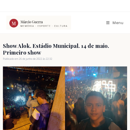
Ir
para
o
conteúdo
Menu
Show Alok. Estádio Municipal. 14 de maio.
Primeiro show
Publicado em 26 de junho de 2022 às 22:32