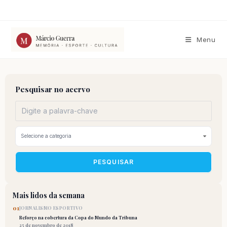
Ir
para
o
conteúdo
Menu
Pesquisar no acervo
PESQUISAR
Mais lidos da semana
01
JORNALISMO ESPORTIVO
Reforço na cobertura da Copa do Mundo da Tribuna
25 de novembro de 2018