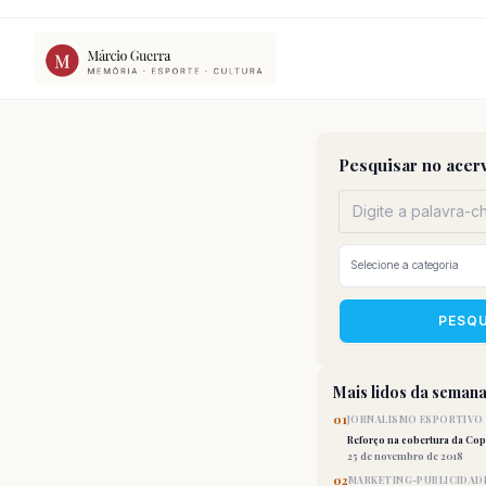
Ir
para
o
conteúdo
Pesquisar no acer
PESQ
Mais lidos da seman
01
JORNALISMO ESPORTIVO
Reforço na cobertura da Co
25 de novembro de 2018
02
MARKETING-PUBLICIDAD