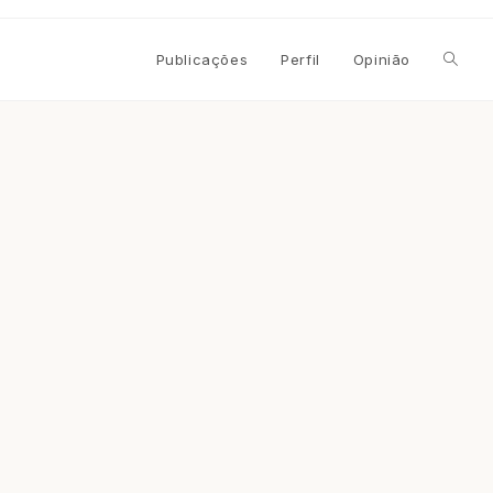
Alterna
Publicações
Perfil
Opinião
pesqui
do
site