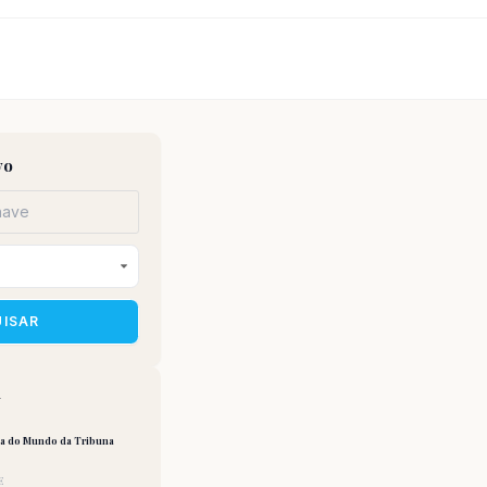
vo
UISAR
a
pa do Mundo da Tribuna
E