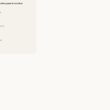
ertos para te receber
A
RTE
AS