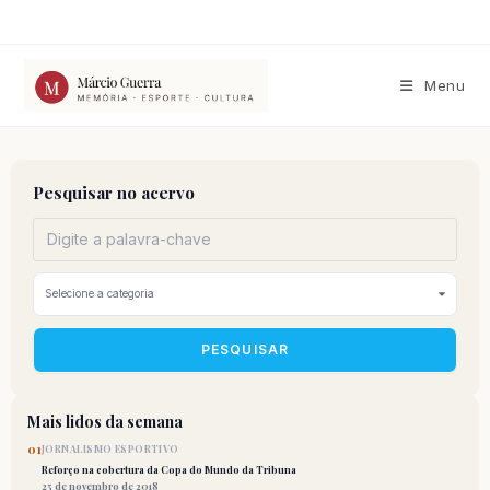
Ir
para
o
conteúdo
Menu
Pesquisar no acervo
PESQUISAR
Mais lidos da semana
01
JORNALISMO ESPORTIVO
Reforço na cobertura da Copa do Mundo da Tribuna
25 de novembro de 2018