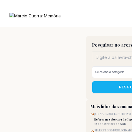
Ir
para
o
conteúdo
Pesquisar no acer
PESQ
Mais lidos da seman
01
JORNALISMO ESPORTIVO
Reforço na cobertura da Co
25 de novembro de 2018
02
MARKETING-PUBLICIDAD