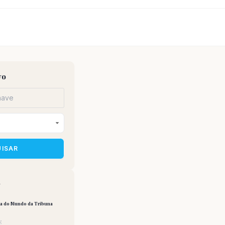
vo
UISAR
a
pa do Mundo da Tribuna
E