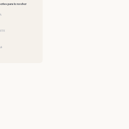
ertos para te receber
A
RTE
AS