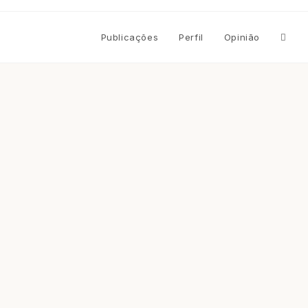
Altern
Publicações
Perfil
Opinião
pesqu
do
site