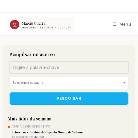
Ir
para
o
conteúdo
Menu
Pesquisar no acervo
PESQUISAR
Mais lidos da semana
01
JORNALISMO ESPORTIVO
Reforço na cobertura da Copa do Mundo da Tribuna
25 de novembro de 2018