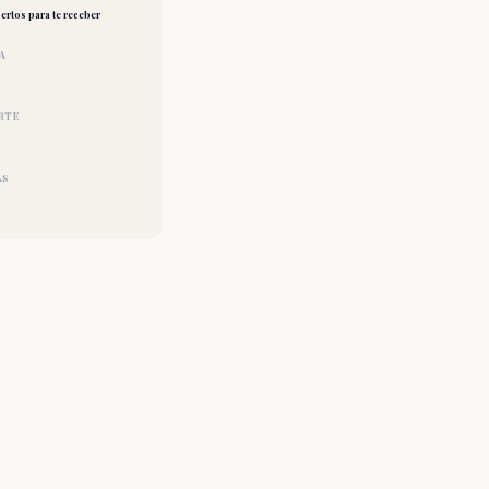
ertos para te receber
A
RTE
AS