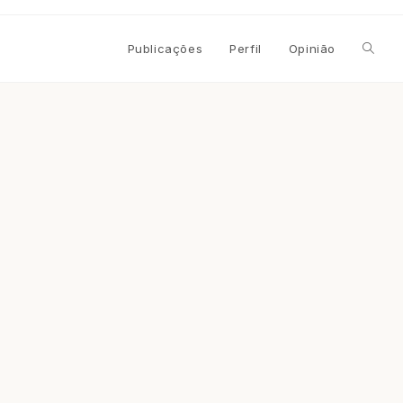
Alterna
Publicações
Perfil
Opinião
pesqui
do
site