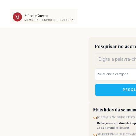
Ir
para
o
conteúdo
Pesquisar no acer
PESQ
Mais lidos da seman
01
JORNALISMO ESPORTIVO
Reforço na cobertura da Co
25 de novembro de 2018
02
MARKETING-PUBLICIDAD