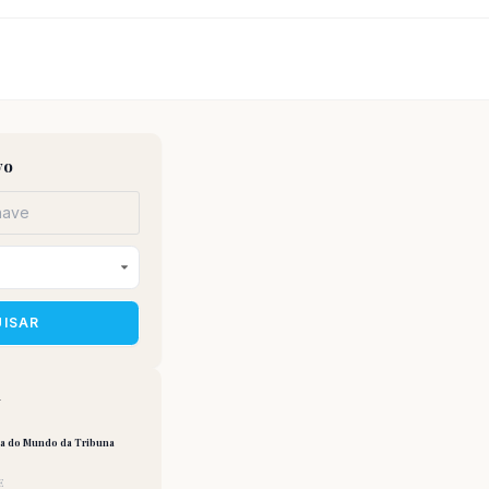
vo
UISAR
a
pa do Mundo da Tribuna
E