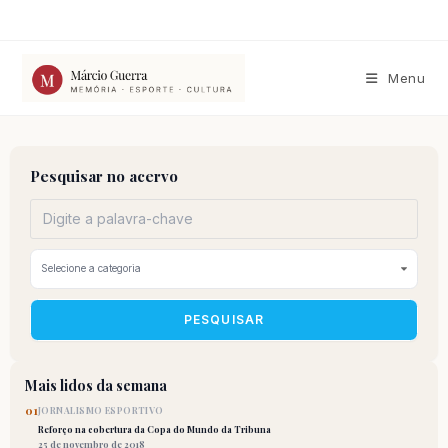
Ir
para
o
conteúdo
Menu
Pesquisar no acervo
PESQUISAR
Mais lidos da semana
01
JORNALISMO ESPORTIVO
Reforço na cobertura da Copa do Mundo da Tribuna
25 de novembro de 2018