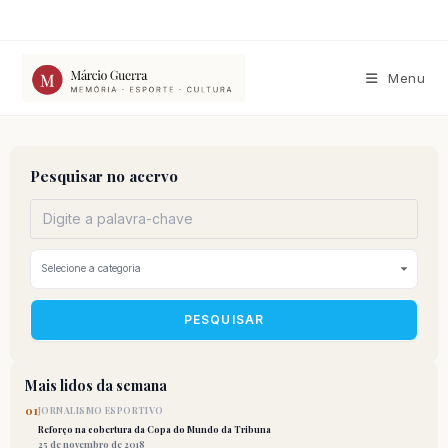
Ir
para
o
conteúdo
Menu
Pesquisar no acervo
PESQUISAR
Mais lidos da semana
01
JORNALISMO ESPORTIVO
Reforço na cobertura da Copa do Mundo da Tribuna
25 de novembro de 2018