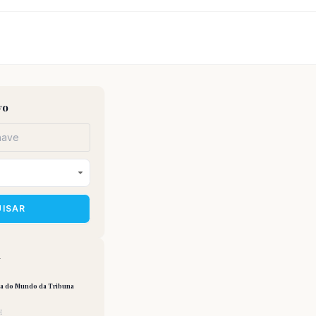
vo
UISAR
a
pa do Mundo da Tribuna
E