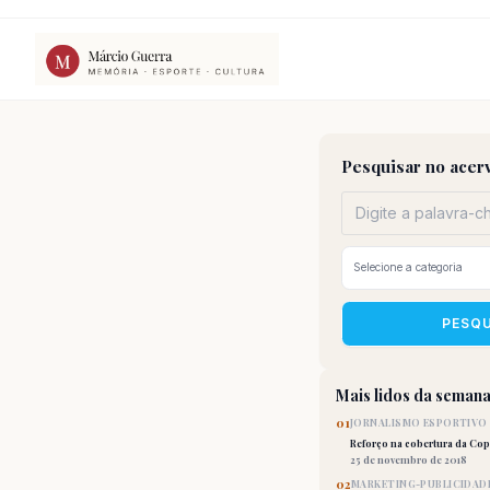
Ir
para
o
conteúdo
Pesquisar no acer
PESQ
Mais lidos da seman
01
JORNALISMO ESPORTIVO
Reforço na cobertura da Co
25 de novembro de 2018
02
MARKETING-PUBLICIDAD