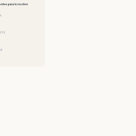
ertos para te receber
A
RTE
AS