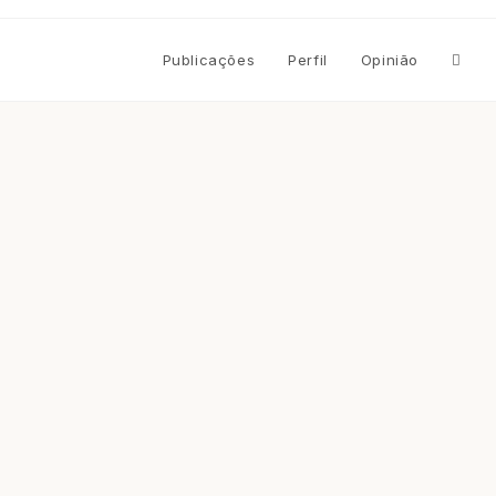
Altern
Publicações
Perfil
Opinião
pesqu
do
site