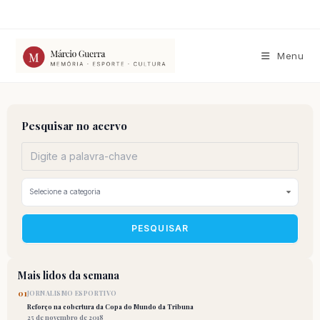
Ir
para
o
conteúdo
Menu
Pesquisar no acervo
PESQUISAR
Mais lidos da semana
01
JORNALISMO ESPORTIVO
Reforço na cobertura da Copa do Mundo da Tribuna
25 de novembro de 2018