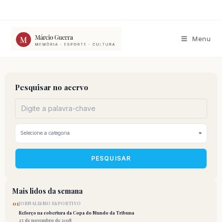
Ir
para
o
conteúdo
Menu
Pesquisar no acervo
PESQUISAR
Mais lidos da semana
01
JORNALISMO ESPORTIVO
Reforço na cobertura da Copa do Mundo da Tribuna
25 de novembro de 2018