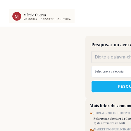
Ir
para
o
conteúdo
Pesquisar no acer
PESQ
Mais lidos da seman
01
JORNALISMO ESPORTIVO
Reforço na cobertura da Co
25 de novembro de 2018
02
MARKETING-PUBLICIDAD