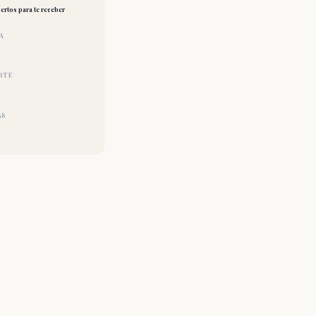
ertos para te receber
A
RTE
AS