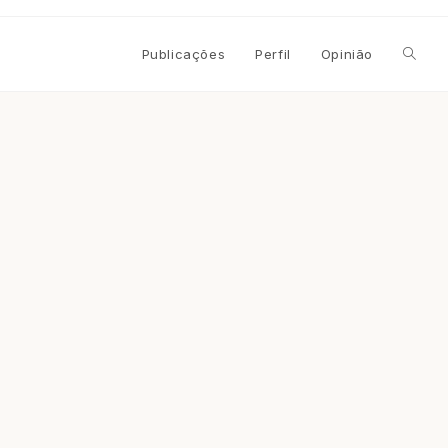
Alterna
Publicações
Perfil
Opinião
pesqui
do
site