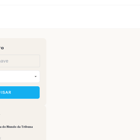
vo
UISAR
a
pa do Mundo da Tribuna
E