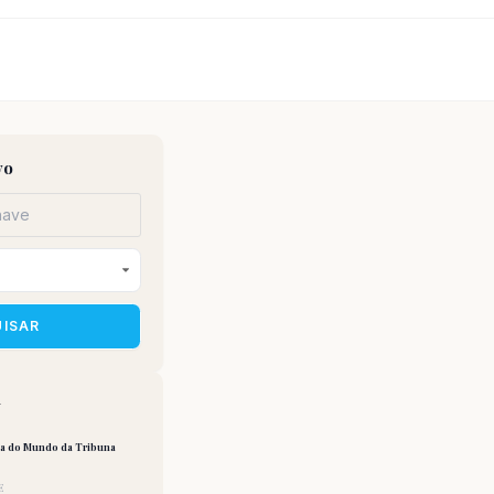
vo
UISAR
a
pa do Mundo da Tribuna
E