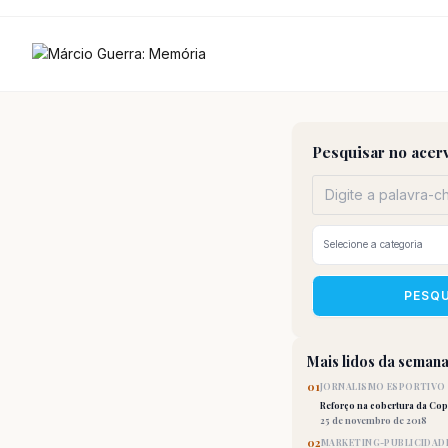
Ir
para
o
conteúdo
Pesquisar no acer
PESQ
Mais lidos da seman
01
JORNALISMO ESPORTIVO
Reforço na cobertura da Co
25 de novembro de 2018
02
MARKETING-PUBLICIDAD