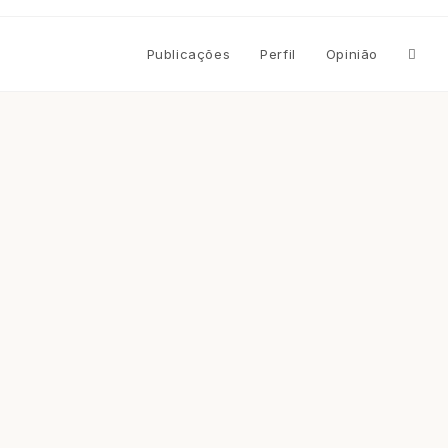
Altern
Publicações
Perfil
Opinião
pesqu
do
site