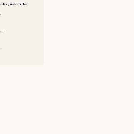
ertos para te receber
A
RTE
AS