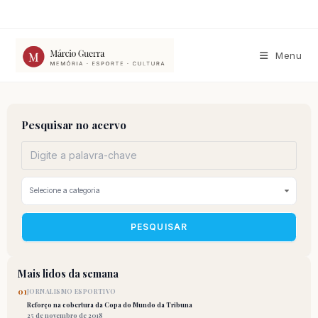
Ir
para
o
conteúdo
Menu
Pesquisar no acervo
PESQUISAR
Mais lidos da semana
01
JORNALISMO ESPORTIVO
Reforço na cobertura da Copa do Mundo da Tribuna
25 de novembro de 2018