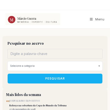
Ir
para
o
conteúdo
Menu
Pesquisar no acervo
PESQUISAR
Mais lidos da semana
01
JORNALISMO ESPORTIVO
Reforço na cobertura da Copa do Mundo da Tribuna
25 de novembro de 2018