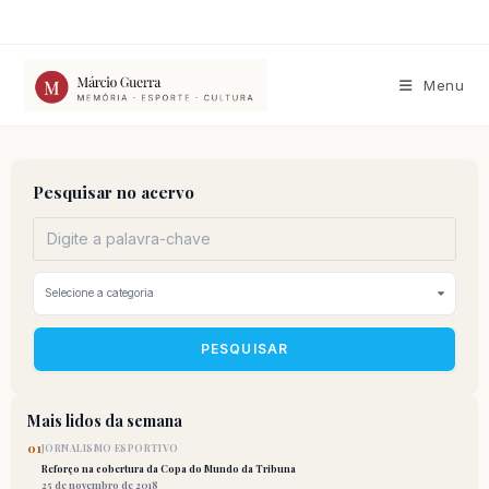
Ir
para
o
conteúdo
Menu
Pesquisar no acervo
PESQUISAR
Mais lidos da semana
01
JORNALISMO ESPORTIVO
Reforço na cobertura da Copa do Mundo da Tribuna
25 de novembro de 2018