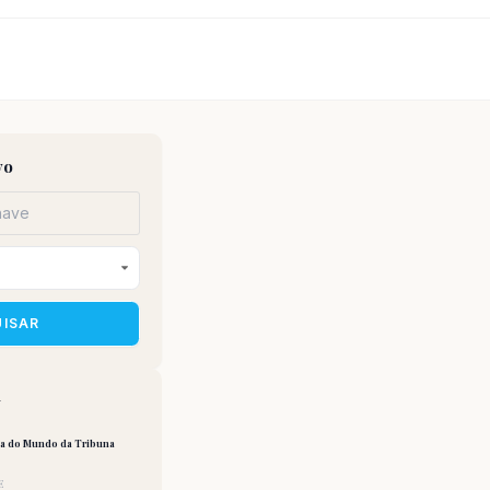
vo
UISAR
a
pa do Mundo da Tribuna
E