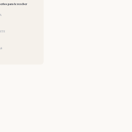
ertos para te receber
A
RTE
AS