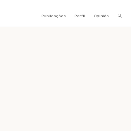
Alterna
Publicações
Perfil
Opinião
pesqui
do
site