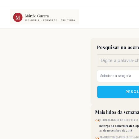
Ir
para
o
conteúdo
Pesquisar no acer
PESQ
Mais lidos da seman
01
JORNALISMO ESPORTIVO
Reforço na cobertura da Co
25 de novembro de 2018
02
MARKETING-PUBLICIDAD