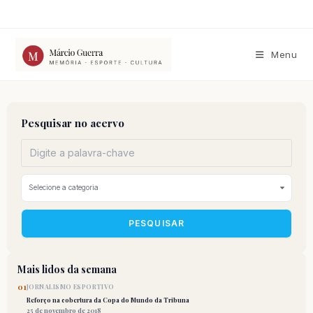
Ir
para
o
conteúdo
Menu
Pesquisar no acervo
PESQUISAR
Mais lidos da semana
01
JORNALISMO ESPORTIVO
Reforço na cobertura da Copa do Mundo da Tribuna
25 de novembro de 2018