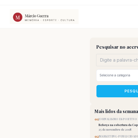
Ir
para
o
conteúdo
Pesquisar no acer
PESQ
Mais lidos da seman
01
JORNALISMO ESPORTIVO
Reforço na cobertura da Co
25 de novembro de 2018
02
MARKETING-PUBLICIDAD