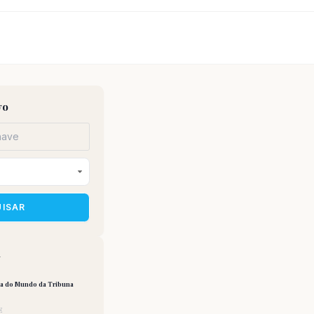
vo
UISAR
a
pa do Mundo da Tribuna
E