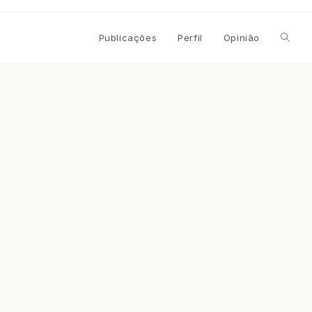
Alterna
Publicações
Perfil
Opinião
pesqui
do
site