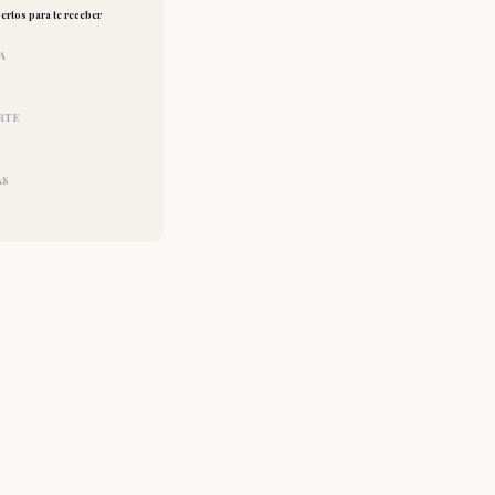
ertos para te receber
A
RTE
AS