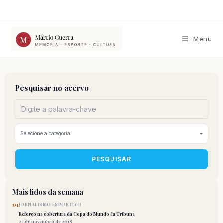
Ir
para
o
conteúdo
Menu
Pesquisar no acervo
PESQUISAR
Mais lidos da semana
01
JORNALISMO ESPORTIVO
Reforço na cobertura da Copa do Mundo da Tribuna
25 de novembro de 2018