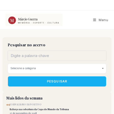
Ir
para
o
conteúdo
Menu
Pesquisar no acervo
PESQUISAR
Mais lidos da semana
01
JORNALISMO ESPORTIVO
Reforço na cobertura da Copa do Mundo da Tribuna
25 de novembro de 2018