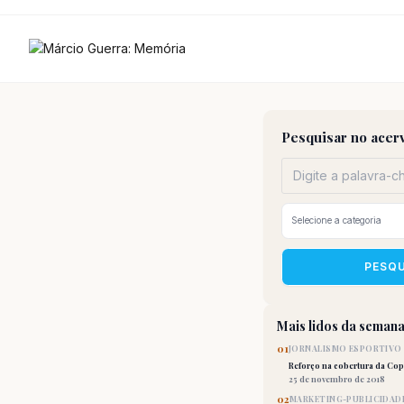
Ir
para
o
conteúdo
Pesquisar no acer
PESQ
Mais lidos da seman
01
JORNALISMO ESPORTIVO
Reforço na cobertura da Co
25 de novembro de 2018
02
MARKETING-PUBLICIDAD