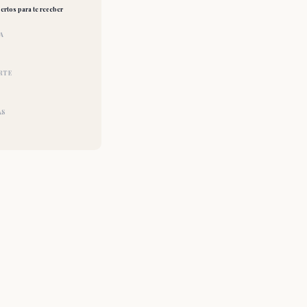
ertos para te receber
A
RTE
AS