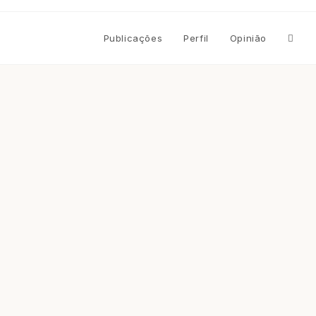
Altern
Publicações
Perfil
Opinião
pesqu
do
site