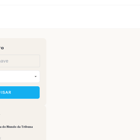
vo
UISAR
a
pa do Mundo da Tribuna
E