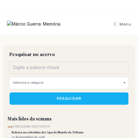
Ir
para
o
conteúdo
Menu
Pesquisar no acervo
PESQUISAR
Mais lidos da semana
01
JORNALISMO ESPORTIVO
Reforço na cobertura da Copa do Mundo da Tribuna
25 de novembro de 2018