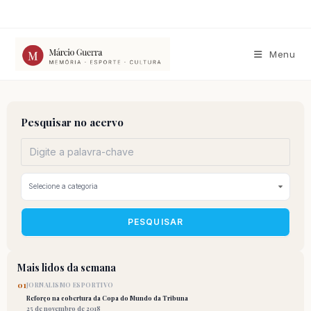
Ir
para
o
conteúdo
Menu
Pesquisar no acervo
PESQUISAR
Mais lidos da semana
01
JORNALISMO ESPORTIVO
Reforço na cobertura da Copa do Mundo da Tribuna
25 de novembro de 2018