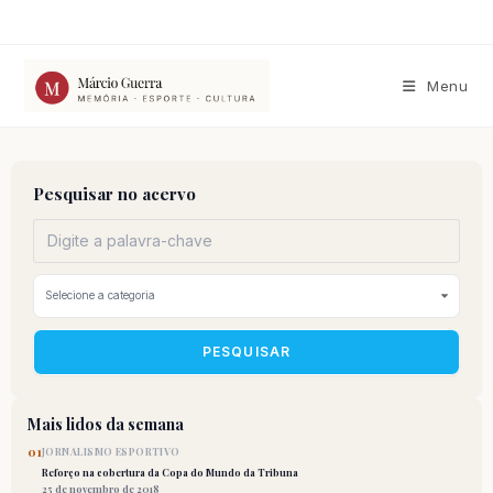
Ir
para
o
conteúdo
Menu
Pesquisar no acervo
PESQUISAR
Mais lidos da semana
01
JORNALISMO ESPORTIVO
Reforço na cobertura da Copa do Mundo da Tribuna
25 de novembro de 2018