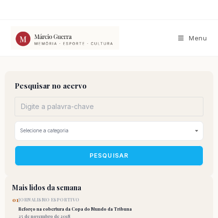
Ir
para
o
conteúdo
Menu
Pesquisar no acervo
PESQUISAR
Mais lidos da semana
01
JORNALISMO ESPORTIVO
Reforço na cobertura da Copa do Mundo da Tribuna
25 de novembro de 2018