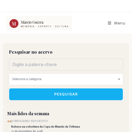
Ir
para
o
conteúdo
Menu
Pesquisar no acervo
PESQUISAR
Mais lidos da semana
01
JORNALISMO ESPORTIVO
Reforço na cobertura da Copa do Mundo da Tribuna
25 de novembro de 2018