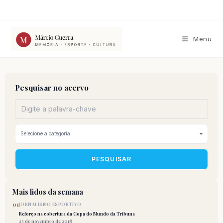
Ir
para
o
conteúdo
Menu
Pesquisar no acervo
PESQUISAR
Mais lidos da semana
01
JORNALISMO ESPORTIVO
Reforço na cobertura da Copa do Mundo da Tribuna
25 de novembro de 2018