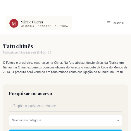
Ir
para
o
conteúdo
Menu
Tatu chinês
Publicado em 12 de junho de 2015 às 14:01
O Fuleco é brasileiro, mas nasce na China. Na foto abaixo, funcionárias da fábrica em
Ganyu, na China, exibem os bonecos oficiais do Fuleco, o mascote da Copa do Mundo de
2014. O produto será vendido em todo mundo como divulgação do Mundial no Brasil.
Pesquisar no acervo