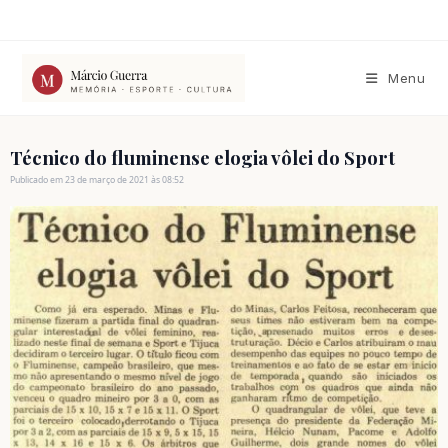
Ir
para
o
conteúdo
Menu
Técnico do fluminense elogia vôlei do Sport
Publicado em 23 de março de 2021 às 08:52