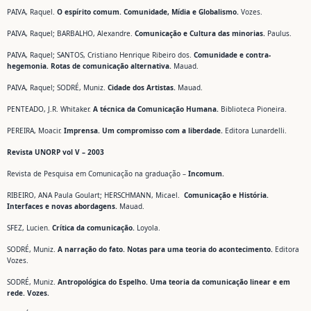
PAIVA, Raquel.
O espírito comum. Comunidade, Mídia e Globalismo.
Vozes.
PAIVA, Raquel; BARBALHO, Alexandre.
Comunicação e Cultura das minorias.
Paulus.
PAIVA, Raquel; SANTOS, Cristiano Henrique Ribeiro dos.
Comunidade e contra-
hegemonia. Rotas de comunicação alternativa.
Mauad.
PAIVA, Raquel; SODRÉ, Muniz.
Cidade dos Artistas.
Mauad.
PENTEADO, J.R. Whitaker.
A técnica da Comunicação Humana.
Biblioteca Pioneira.
PEREIRA, Moacir.
Imprensa. Um compromisso com a liberdade.
Editora Lunardelli.
Revista UNORP vol V – 2003
Revista de Pesquisa em Comunicação na graduação –
Incomum.
RIBEIRO, ANA Paula Goulart; HERSCHMANN, Micael.
Comunicação e História.
Interfaces e novas abordagens.
Mauad.
SFEZ, Lucien.
Crítica da comunicação.
Loyola.
SODRÉ, Muniz.
A narração do fato. Notas para uma teoria do acontecimento.
Editora
Vozes.
SODRÉ, Muniz.
Antropológica do Espelho. Uma teoria da comunicação linear e em
rede. Vozes.