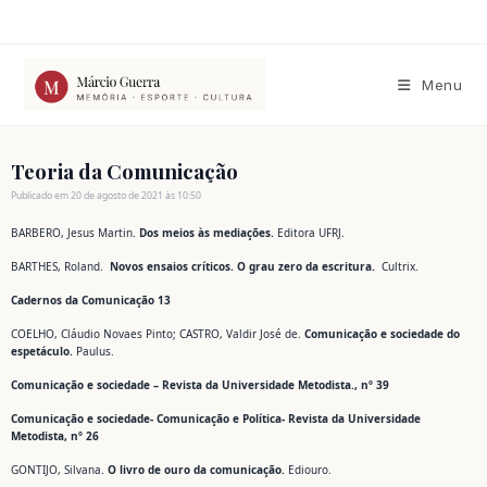
Ir
para
o
conteúdo
Menu
Teoria da Comunicação
Publicado em 20 de agosto de 2021 às 10:50
BARBERO, Jesus Martin.
Dos meios às mediações.
Editora UFRJ.
BARTHES, Roland.
Novos ensaios críticos. O grau zero da escritura.
Cultrix.
Cadernos da Comunicação 13
COELHO, Cláudio Novaes Pinto; CASTRO, Valdir José de.
Comunicação e sociedade do
espetáculo.
Paulus.
Comunicação e sociedade – Revista da Universidade Metodista., nº 39
Comunicação e sociedade- Comunicação e Política- Revista da Universidade
Metodista, nº 26
GONTIJO, Silvana.
O livro de ouro da comunicação.
Ediouro.