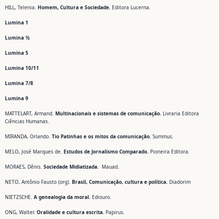
HILL, Telenia.
Homem, Cultura e Sociedade.
Editora Lucerna.
Lumina 1
Lumina ½
Lumina 5
Lumina 10/11
Lumina 7/8
Lumina 9
MATTELART, Armand.
Multinacionais e sistemas de comunicação.
Livraria Editora
Ciências Humanas.
MIRANDA, Orlando.
Tio Patinhas e os mitos da comunicação.
Summus.
MELO, José Marques de.
Estudos de Jornalismo Comparado.
Pioneira Editora.
MORAES, Dênis.
Sociedade Midiatizada.
Mauad.
NETO, Antônio Fausto (org).
Brasil, Comunicação, cultura e política.
Diadorim
NIETZSCHE.
A genealogia da moral.
Ediouro.
ONG, Walter.
Oralidade e cultura escrita.
Papirus.