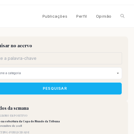
Alterna
Publicações
Perfil
Opinião
pesqui
isar no acervo
do
site
PESQUISAR
idos da semana
LISMO ESPORTIVO
o na cobertura da Copa do Mundo da Tribuna
novembro de 2018
TING-PUBLICIDADE