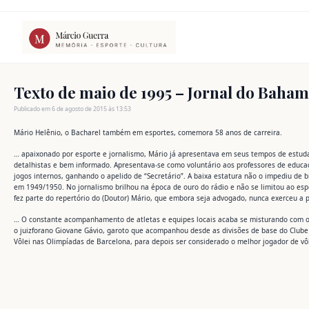
Ir
para
o
conteúdo
Texto de maio de 1995 – Jornal do Baha
Publicado em 6 de agosto de 2015 às 13:53
Mário Helênio, o Bacharel também em esportes, comemora 58 anos de carreira.
… apaixonado por esporte e jornalismo, Mário já apresentava em seus tempos de estud
detalhistas e bem informado. Apresentava-se como voluntário aos professores de educaç
jogos internos, ganhando o apelido de “Secretário”. A baixa estatura não o impediu de 
em 1949/1950. No jornalismo brilhou na época de ouro do rádio e não se limitou ao espo
fez parte do repertório do (Doutor) Mário, que embora seja advogado, nunca exerceu a p
… O constante acompanhamento de atletas e equipes locais acaba se misturando com o in
o juizforano Giovane Gávio, garoto que acompanhou desde as divisões de base do Clube
Vôlei nas Olimpíadas de Barcelona, para depois ser considerado o melhor jogador de vô