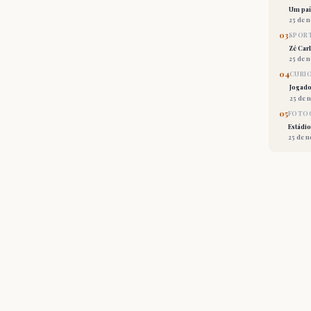
Um país
25 de 
03
SPORT
Zé Car
25 de 
04
CURI
Jogado
25 de 
05
FOTOG
Estádio
25 de 