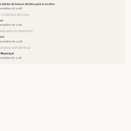
 inteiro de braços abertos para te receber
novembro de 2018
 CLUB JUIZ DE FORA
los
novembro de 2018
OSIDADES DO ESPORTE
res
novembro de 2018
RAFIAS ESPORTIVAS
 Municipal
novembro de 2018