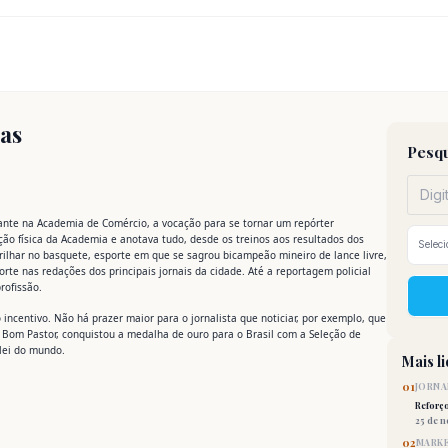
mas
Pesqu
ante na Academia de Comércio, a vocação para se tornar um repórter
ão física da Academia e anotava tudo, desde os treinos aos resultados dos
brilhar no basquete, esporte em que se sagrou bicampeão mineiro de lance livre,
rte nas redações dos principais jornais da cidade. Até a reportagem policial
rofissão.
centivo. Não há prazer maior para o jornalista que noticiar, por exemplo, que
 Bom Pastor, conquistou a medalha de ouro para o Brasil com a Seleção de
lei do mundo.
Mais l
01
JORNA
Reforç
25 de 
02
MARKE