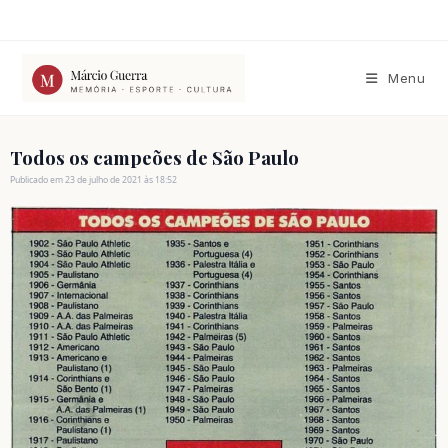
Ir
para
o
conteúdo
Menu
Todos os campeões de São Paulo
Publicado em 23 de julho de 2021 às 18:52