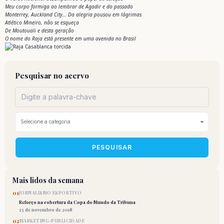
Meu corpo formiga ao lembrar de Agadir e do passado
Monterrey, Auckland City… Da alegria pousou em lágrimas
Atlético Mineiro, não se esqueça
De Moutouali e desta geração
O nome do Raja está presente em uma avenida no Brasil
Pesquisar no acervo
PESQUISAR
Mais lidos da semana
01
JORNALISMO ESPORTIVO
Reforço na cobertura da Copa do Mundo da Tribuna
25 de novembro de 2018
02
MARKETING-PUBLICIDADE