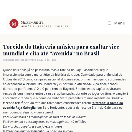
Ir
para
o
conteúdo
Menu
Torcida do Raja cria música para exaltar vice
mundial e cita até “avenida” no Brasil
Publicado em 4 de setembro de 2015 às 13:16
Quase dois anos já se passaram, mas a torcida do Raja Casablanca segue
impressionada com o maior feito da história do clube. Convidado para o Mundial de
Clubes de 2013 como campeão nacional do país-sede, o time marroquino surpreendeu
ao despachar Auckland City, Monterrey e, por fim, o Atlético-MG (na final, acabou
derrotado por “apenas” 2 a 0 pelo temido Bayern). E todos estes capítulos viraram
versos de uma música entoada nas arquibancadas durante os jogos do time. A canção é
encerrada citando que o nome do clube “está presente em uma avenida no Brasil” –
fazendo referência ao fato dos torcedores cruzeirenses terem
“alterado” o nome da
avenida Raja Gabaglia
, em Belo Horizonte, após a derrota de 3 a 1 do Galo para os
marroquinos. Veja no vídeo abaixo!
Você levou todos os marroquinos às ruas de todas as cidades
Você encantou os estrangeiros, os marroquinos… 40 milhões
Em marchas populares com jovens e idosos
O Verde nacional desempenhou o papel da seleção