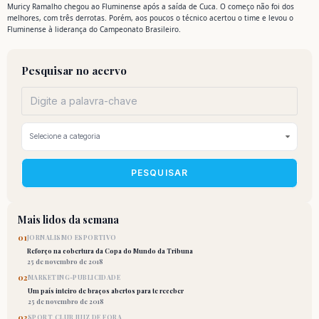
Muricy Ramalho chegou ao Fluminense após a saída de Cuca. O começo não foi dos
melhores, com três derrotas. Porém, aos poucos o técnico acertou o time e levou o
Fluminense à liderança do Campeonato Brasileiro.
Pesquisar no acervo
PESQUISAR
Mais lidos da semana
01
JORNALISMO ESPORTIVO
Reforço na cobertura da Copa do Mundo da Tribuna
25 de novembro de 2018
02
MARKETING-PUBLICIDADE
Um país inteiro de braços abertos para te receber
25 de novembro de 2018
03
SPORT CLUB JUIZ DE FORA