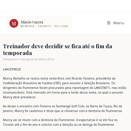
Ir
para
o
conteúdo
Menu
Treinador deve decidir se fica até o fim da
temporada
Publicado em 14 de agosto de 2020 às 06:55
LANCEPRESS!
Muricy Ramalho se reuniu nesta sexta-feira com Ricardo Teixeira, presidente da
Confederação Brasileira de Futebol (CBF), para assumir a Seleção Brasileira. Os
dirigentes do Fluminense foram procurados pela reportagem do LANCENET!, mas estão
incomunicáveis. Está marcado um treino para a tarde dessa sexta, no qual o assunto
Muricy deve prevalecer.
Ao deixar o encontro com Teixeira no Itanhangá Golf Club, na Barra da Tijuca, Rio de
Janeiro, Muricy foi cauteloso e disse que ia c0nversar com a diretoria do Fluminense.
Muricy vai se reunir com a diretoria do Fluminense. A expectativa é se ele fica no
Tricolor até o fim do ano e concilia com a Seleção ou se desliga do Fluminense.