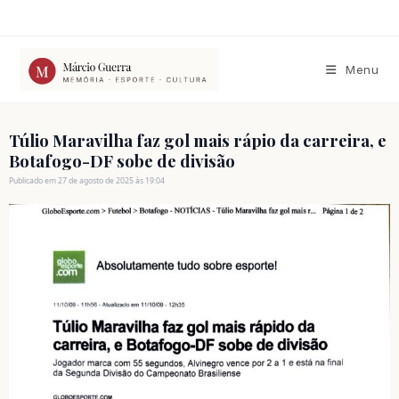
Ir
para
o
conteúdo
Menu
Túlio Maravilha faz gol mais rápio da carreira, e
Botafogo-DF sobe de divisão
Publicado em 27 de agosto de 2025 às 19:04