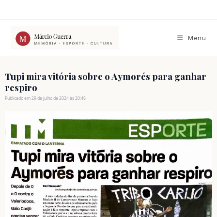
Ir
para
o
conteúdo
Menu
Tupi mira vitória sobre o Aymorés para ganhar
respiro
Publicado em 29 de julho de 2024 às 20:46