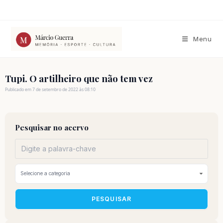
Ir
para
o
conteúdo
Menu
Tupi. O artilheiro que não tem vez
Publicado em 7 de setembro de 2022 às 08:10
Pesquisar no acervo
PESQUISAR